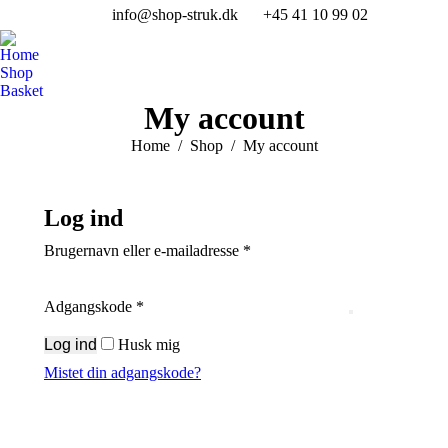
info@shop-struk.dk
+45 41 10 99 02
Facebo
In
page
pa
Home
opens
op
Shop
in
in
Basket
My account
new
n
windo
w
You are here:
Home
Shop
My account
Log ind
Påkrævet
Brugernavn eller e-mailadresse
*
Påkrævet
Adgangskode
*
Log ind
Husk mig
Mistet din adgangskode?